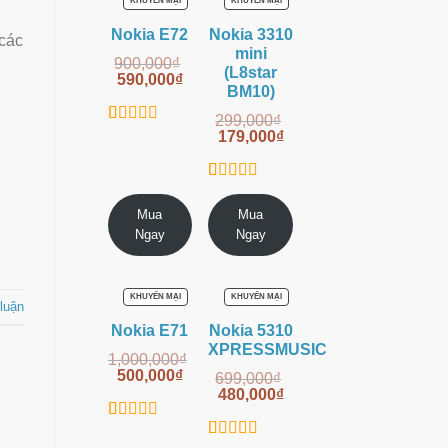
KHUYẾN MẠI
KHUYẾN MẠI
PHẨM
PHẨM
ĐANG
ĐANG
Nokia E72
Nokia 3310
GIẢM
GIẢM
 các
GIÁ
GIÁ
mini
900,000
₫
(L8star
590,000
₫
BM10)
299,000
₫
12
trên 5
179,000
₫
4.92
dựa trên
đánh giá
3
trên 5
5.00
Mua
Mua
dựa trên
Ngay
Ngay
đánh giá
SẢN
SẢN
KHUYẾN MẠI
KHUYẾN MẠI
 luận
PHẨM
PHẨM
ĐANG
ĐANG
Nokia E71
Nokia 5310
GIẢM
GIẢM
GIÁ
GIÁ
XPRESSMUSIC
1,000,000
₫
500,000
₫
699,000
₫
480,000
₫
8
trên
4.88