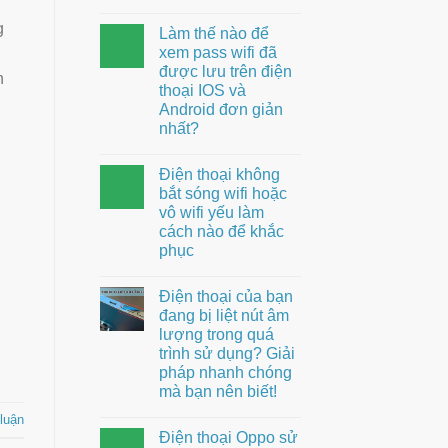
g
Làm thế nào để
xem pass wifi đã
được lưu trên điện
h
thoại IOS và
Android đơn giản
nhất?
Điện thoại không
bắt sóng wifi hoặc
vô wifi yếu làm
cách nào để khắc
phục
Điện thoại của bạn
đang bị liệt nút âm
lượng trong quá
trình sử dụng? Giải
pháp nhanh chóng
mà bạn nên biết!
 luận
Điện thoại Oppo sử