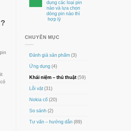
dụng các loại pin
nào và lựa chọn
dòng pin nào thì
hợp lý
g?
CHUYÊN MỤC
pin
Đánh giá sản phẩm
(3)
Ứng dụng
(4)
ột
Khái niệm – thủ thuật
(59)
 có
Lỗi vặt
(31)
Nokia cổ
(20)
So sánh
(2)
Tư vấn – hướng dẫn
(89)