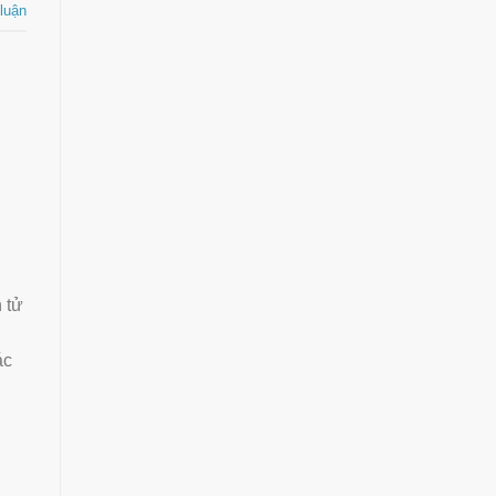
 luận
n tử
,
ác