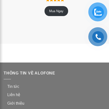
9
trên
4.89
Mua Ngay
5 dựa trên
đánh giá
THÔNG TIN VỀ ALOFONE
Tin tức
Liên hệ
Giới thiệu