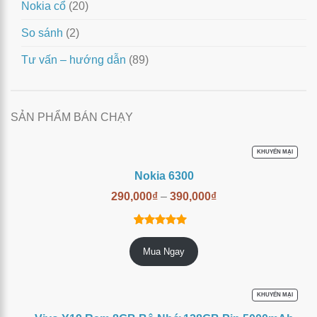
Nokia cổ
(20)
So sánh
(2)
Tư vấn – hướng dẫn
(89)
SẢN PHẨM BÁN CHẠY
SẢN
KHUYẾN MẠI
PHẨM
ĐANG
Nokia 6300
GIẢM
GIÁ
290,000
₫
–
390,000
₫
14
trên
4.86
Mua Ngay
5 dựa trên
đánh giá
SẢN
KHUYẾN MẠI
PHẨM
ĐANG