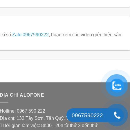
 kí số
Zalo 0967590222
, hoặc xem các video giới thiệu sản
ĐỊA CHỈ ALOFONE
Hotline: 0967 590 222
0967590222
Địa chỉ: 132 Tây Sơn, Tân Quý, Tân Phú, HCM
THời gian làm việc: 8h30 - 20h từ thứ 2 đến thứ