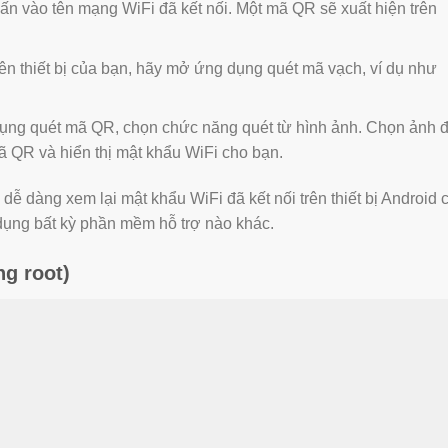
n vào tên mạng WiFi đã kết nối. Một mã QR sẽ xuất hiện trên
ên thiết bị của bạn, hãy mở ứng dụng quét mã vạch, ví dụ như
ụng quét mã QR, chọn chức năng quét từ hình ảnh. Chọn ảnh 
 QR và hiển thị mật khẩu WiFi cho bạn.
dễ dàng xem lại mật khẩu WiFi đã kết nối trên thiết bị Android 
ụng bất kỳ phần mềm hỗ trợ nào khác.
ng root)