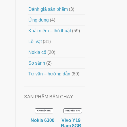
Đánh giá sản phẩm
(3)
Ứng dụng
(4)
Khái niệm – thủ thuật
(59)
Lỗi vặt
(31)
Nokia cổ
(20)
So sánh
(2)
Tư vấn – hướng dẫn
(89)
SẢN PHẨM BÁN CHẠY
SẢN
SẢN
KHUYẾN MẠI
KHUYẾN MẠI
PHẨM
PHẨM
ĐANG
ĐANG
Nokia 6300
Vivo Y19
GIẢM
GIẢM
GIÁ
GIÁ
Ram 8GB