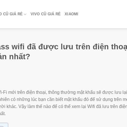
 CŨ GIÁ RẺ
VIVO CŨ GIÁ RẺ
XIAOMI
s wifi đã được lưu trên điện thoạ
ản nhất?
i-Fi mới trên điện thoại, thông thường mật khẩu sẽ được lưu lạ
nhiên có những lúc bạn cần biết mật khẩu đó để sử dụng trên m
ời khác. Vậy làm thế nào để có thể xem lại Wifi đã lưu trên điệ
ất.