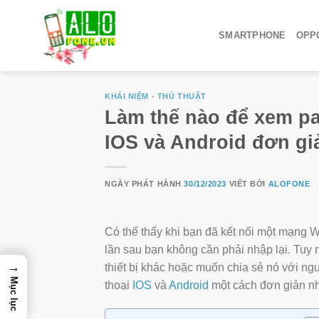
SMARTPHONE
OPPO
KHÁI NIỆM - THỦ THUẬT
Làm thế nào để xem pas
IOS và Android đơn gi
NGÀY PHÁT HÀNH
30/12/2023
VIẾT BỞI
ALOFONE
Có thể thấy khi bạn đã kết nối một mạng W
lần sau bạn không cần phải nhập lại. Tuy 
→
thiết bị khác hoặc muốn chia sẻ nó với ngư
Mục lục
thoại
IOS
và
Android
một cách đơn giản nh