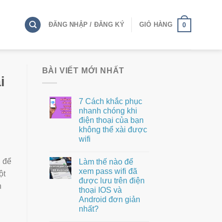
ĐĂNG NHẬP / ĐĂNG KÝ
GIỎ HÀNG
0
BÀI VIẾT MỚI NHẤT
i
7 Cách khắc phục
nhanh chóng khi
điện thoại của bạn
không thể xài được
wifi
i để
Làm thế nào để
xem pass wifi đã
ột
được lưu trên điện
n
thoại IOS và
Android đơn giản
nhất?