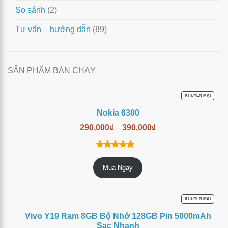
So sánh
(2)
Tư vấn – hướng dẫn
(89)
SẢN PHẨM BÁN CHẠY
SẢN
KHUYẾN MẠI
PHẨM
ĐANG
Nokia 6300
GIẢM
GIÁ
290,000
₫
–
390,000
₫
14
trên
4.86
Mua Ngay
5 dựa trên
đánh giá
SẢN
KHUYẾN MẠI
PHẨM
ĐANG
Vivo Y19 Ram 8GB Bộ Nhớ 128GB Pin 5000mAh
GIẢM
GIÁ
Sạc Nhanh