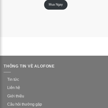
Mua Ngay
5 dựa trên
đánh giá
THÔNG TIN VỀ ALOFONE
Tin tức
Liên hệ
Giới thiệu
Câu hỏi thường gặp