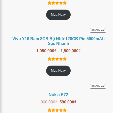
14
trên
4.86
Mua Ngay
5 dựa trên
đánh giá
SẢN
KHUYẾN MẠI
PHẨM
ĐANG
Vivo Y19 Ram 8GB Bộ Nhớ 128GB Pin 5000mAh
GIẢM
GIÁ
Sạc Nhanh
1,050,000
₫
–
1,500,000
₫
6
trên 5
5.00
Mua Ngay
dựa trên
đánh giá
SẢN
KHUYẾN MẠI
PHẨM
ĐANG
Nokia E72
GIẢM
GIÁ
900,000
₫
590,000
₫