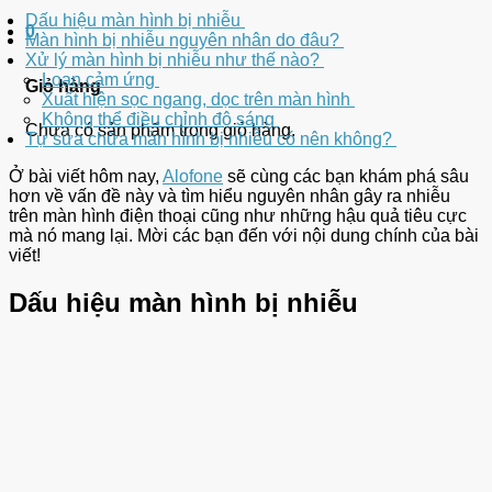
Dấu hiệu màn hình bị nhiễu
0
Màn hình bị nhiễu nguyên nhân do đâu?
Xử lý màn hình bị nhiễu như thế nào?
Loạn cảm ứng
Giỏ hàng
Xuất hiện sọc ngang, dọc trên màn hình
Không thể điều chỉnh độ sáng
Chưa có sản phẩm trong giỏ hàng.
Tự sửa chữa màn hình bị nhiễu có nên không?
Ở bài viết hôm nay,
Alofone
sẽ cùng các bạn khám phá sâu
hơn về vấn đề này và tìm hiểu nguyên nhân gây ra nhiễu
trên màn hình điện thoại cũng như những hậu quả tiêu cực
mà nó mang lại. Mời các bạn đến với nội dung chính của bài
viết!
Dấu hiệu màn hình bị nhiễu