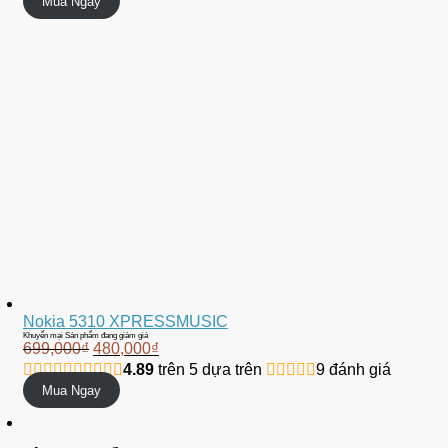
Mua Ngay
Nokia 5310 XPRESSMUSIC
Khuyến mại
Sản phẩm đang giảm giá
699,000
₫
480,000
₫
4.89
trên 5 dựa trên
9
đánh giá
Mua Ngay