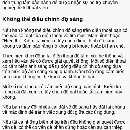
đến trung tâm bảo hành để được nhận sự hỗ trợ chuyên
nghiệp từ kĩ thuật viên.
Không thể điều chỉnh độ sáng
Nếu bạn không thể điều chỉnh độ sáng trên điện thoại bạn có
thể vào cài đặt của điện thoại và tìm mục “Màn hình” hoặc
“Hiển thị”. Kiểm tra xem có tùy chọn điều chỉnh độ sáng
không và đảm bảo rằng nó không bị khoác hoặc bị hạn chế.
Thực hiện khởi động lại điện thoại để làm mới hệ thống và
xem liệu vấn dề có được giải quyết không. Một số điện thoại
có cảm biến ánh sáng để tự động điều chỉnh độ sáng dựa
trên mức độ ánh sáng xung quanh. Đảm bảo rằng cảm biến
ánh sáng không bị che khuất và không bị bẩn.
Mốt số điện thoại có cảm biến độ sáng màn hình. Kiểm tra
trong cài đặt xem có tùy chọn để bật hoặc tắt cảm biến này
không.
Nếu bạn thay đổi nhiều cài đặt về độ sáng hãy đặt lại chúng
về mặc định để tránh việc xung đột giữa các ứng dụng.
Nếu tất cả những biện pháp trên đều không giải quyết được
vấn đề, có thể có vấn đề phần cứng hoặc cần sự can thiệp