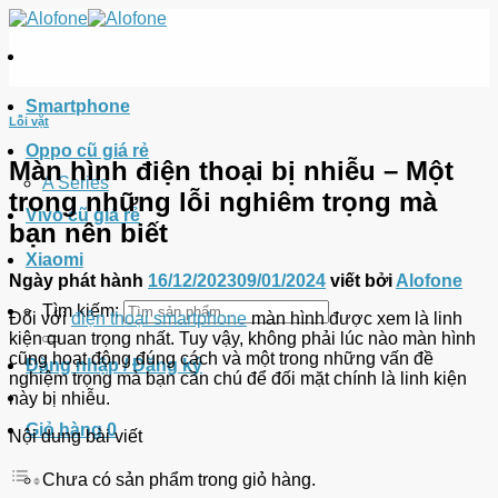
Smartphone
Lỗi vặt
Oppo cũ giá rẻ
Màn hình điện thoại bị nhiễu – Một
A Series
trong những lỗi nghiêm trọng mà
Vivo cũ giá rẻ
bạn nên biết
Xiaomi
Ngày phát hành
16/12/2023
09/01/2024
viết bởi
Alofone
Tìm kiếm:
Đối với
điện thoại smartphone
màn hình được xem là linh
kiện quan trọng nhất. Tuy vậy, không phải lúc nào màn hình
cũng hoạt động đúng cách và một trong những vấn đề
Đăng nhập / Đăng ký
nghiệm trọng mà bạn cần chú để đối mặt chính là linh kiện
này bị nhiễu.
Giỏ hàng
0
Nội dung bài viết
Chưa có sản phẩm trong giỏ hàng.