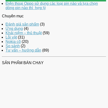
Điện thoại Oppo sử dụng các loại pin nào và lựa chọn
dòng pin nào thì hợp lý
Chuyên mục
Đánh giá sản phẩm
(3)
Ứng dụng
(4)
Khái niệm – thủ thuật
(59)
Lỗi vặt
(31)
Nokia cổ
(20)
So sánh
(2)
Tư vấn – hướng dẫn
(89)
SẢN PHẨM BÁN CHẠY