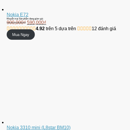
Nokia E72
Khuyến mại
Sản phẩm đang giảm giá
900,000
₫
590,000
₫
4.92
trên 5 dựa trên
12
đánh giá
Mua Ngay
Nokia 3310 mini (L8star BM10)