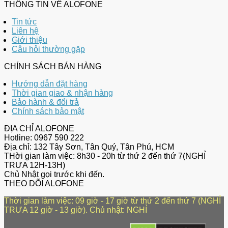
THÔNG TIN VỀ ALOFONE
Tin tức
Liên hệ
Giới thiệu
Câu hỏi thường gặp
CHÍNH SÁCH BÁN HÀNG
Hướng dẫn đặt hàng
Thời gian giao & nhận hàng
Bảo hành & đổi trả
Chính sách bảo mật
ĐỊA CHỈ ALOFONE
Hotline: 0967 590 222
Địa chỉ: 132 Tây Sơn, Tân Quý, Tân Phú, HCM
THời gian làm việc: 8h30 - 20h từ thứ 2 đến thứ 7(NGHỈ
TRƯA 12H-13H)
Chủ Nhật gọi trước khi đến.
THEO DÕI ALOFONE
Thời gian làm việc: 09 giờ - 17 giờ từ thứ 2 đến thứ 7 (NGHỈ
TRƯA 12 giờ - 13 giờ). Chủ nhật: NGHỈ