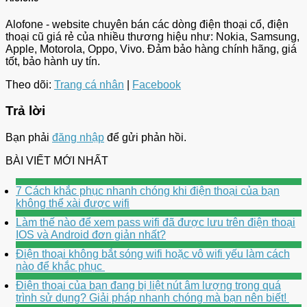
Alofone - website chuyên bán các dòng điện thoại cổ, điện
thoại cũ giá rẻ của nhiều thương hiệu như: Nokia, Samsung,
Apple, Motorola, Oppo, Vivo. Đảm bảo hàng chính hãng, giá
tốt, bảo hành uy tín.
Theo dõi:
Trang cá nhân
|
Facebook
Trả lời
Bạn phải
đăng nhập
để gửi phản hồi.
BÀI VIẾT MỚI NHẤT
7 Cách khắc phục nhanh chóng khi điện thoại của bạn
không thể xài được wifi
Làm thế nào để xem pass wifi đã được lưu trên điện thoại
IOS và Android đơn giản nhất?
Điện thoại không bắt sóng wifi hoặc vô wifi yếu làm cách
nào để khắc phục
Điện thoại của bạn đang bị liệt nút âm lượng trong quá
trình sử dụng? Giải pháp nhanh chóng mà bạn nên biết!