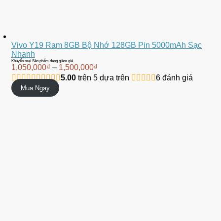
Vivo Y19 Ram 8GB Bộ Nhớ 128GB Pin 5000mAh Sạc
Nhanh
Khuyến mại
Sản phẩm đang giảm giá
1,050,000
₫
–
1,500,000
₫
5.00
trên 5 dựa trên
6
đánh giá
Mua Ngay