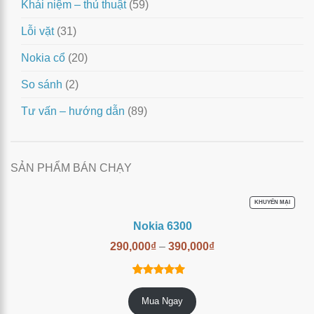
Khái niệm – thủ thuật
(59)
Lỗi vặt
(31)
Nokia cổ
(20)
So sánh
(2)
Tư vấn – hướng dẫn
(89)
SẢN PHẨM BÁN CHẠY
SẢN
KHUYẾN MẠI
PHẨM
ĐANG
Nokia 6300
GIẢM
GIÁ
290,000
₫
–
390,000
₫
14
trên
4.86
Mua Ngay
5 dựa trên