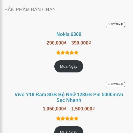
SẢN PHẨM BÁN CHẠY
SẢN
KHUYẾN MẠI
PHẨM
ĐANG
Nokia 6300
GIẢM
GIÁ
290,000
₫
–
390,000
₫
14
trên
4.86
Mua Ngay
5 dựa trên
đánh giá
SẢN
KHUYẾN MẠI
PHẨM
ĐANG
Vivo Y19 Ram 8GB Bộ Nhớ 128GB Pin 5000mAh
GIẢM
GIÁ
Sạc Nhanh
1,050,000
₫
–
1,500,000
₫
6
trên 5
5.00
Mua Ngay