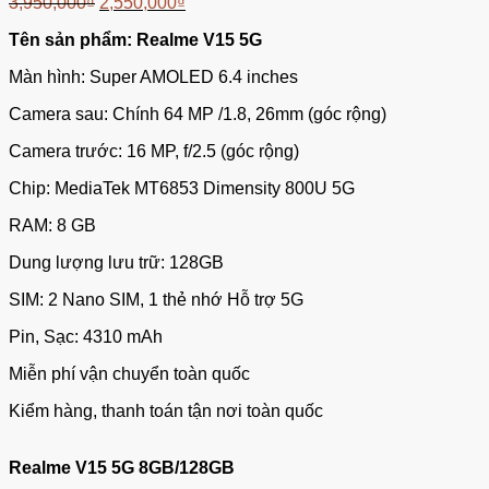
3,950,000
₫
2,550,000
₫
Tên sản phẩm: Realme V15 5G
Màn hình: Super AMOLED 6.4 inches
Camera sau: Chính 64 MP /1.8, 26mm (góc rộng)
Camera trước: 16 MP, f/2.5 (góc rộng)
Chip: MediaTek MT6853 Dimensity 800U 5G
RAM: 8 GB
Dung lượng lưu trữ: 128GB
SIM: 2 Nano SIM, 1 thẻ nhớ Hỗ trợ 5G
Pin, Sạc: 4310 mAh
Miễn phí vận chuyển toàn quốc
Kiểm hàng, thanh toán tận nơi toàn quốc
Realme V15 5G 8GB/128GB