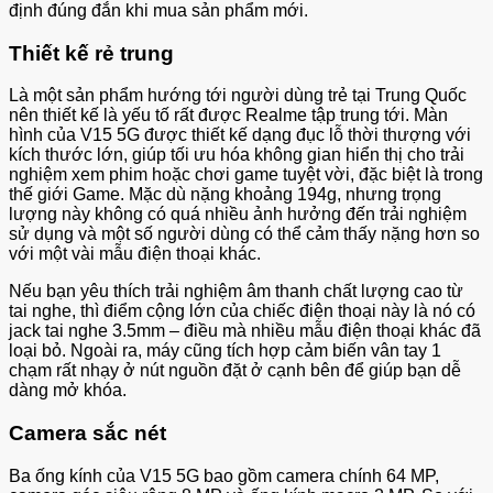
định đúng đắn khi mua sản phẩm mới.
Thiết kế rẻ trung
Là một sản phẩm hướng tới người dùng trẻ tại Trung Quốc
nên thiết kế là yếu tố rất được Realme tập trung tới. Màn
hình của V15 5G được thiết kế dạng đục lỗ thời thượng với
kích thước lớn, giúp tối ưu hóa không gian hiển thị cho trải
nghiệm xem phim hoặc chơi game tuyệt vời, đặc biệt là trong
thế giới Game. Mặc dù nặng khoảng 194g, nhưng trọng
lượng này không có quá nhiều ảnh hưởng đến trải nghiệm
sử dụng và một số người dùng có thể cảm thấy nặng hơn so
với một vài mẫu điện thoại khác.
Nếu bạn yêu thích trải nghiệm âm thanh chất lượng cao từ
tai nghe, thì điểm cộng lớn của chiếc điện thoại này là nó có
jack tai nghe 3.5mm – điều mà nhiều mẫu điện thoại khác đã
loại bỏ. Ngoài ra, máy cũng tích hợp cảm biến vân tay 1
chạm rất nhạy ở nút nguồn đặt ở cạnh bên để giúp bạn dễ
dàng mở khóa.
Camera sắc nét
Ba ống kính của V15 5G bao gồm camera chính 64 MP,