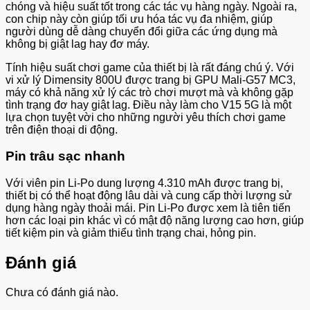
chóng và hiệu suất tốt trong các tác vụ hàng ngày. Ngoài ra,
con chip này còn giúp tối ưu hóa tác vụ đa nhiệm, giúp
người dùng dễ dàng chuyển đổi giữa các ứng dụng mà
không bị giật lag hay đơ máy.
Tính hiệu suất chơi game của thiết bị là rất đáng chú ý. Với
vi xử lý Dimensity 800U được trang bị GPU Mali-G57 MC3,
máy có khả năng xử lý các trò chơi mượt mà và không gặp
tình trạng đơ hay giật lag. Điều này làm cho V15 5G là một
lựa chọn tuyệt vời cho những người yêu thích chơi game
trên điện thoại di động.
Pin trâu sạc nhanh
Với viên pin Li-Po dung lượng 4.310 mAh được trang bị,
thiết bị có thể hoạt động lâu dài và cung cấp thời lượng sử
dụng hàng ngày thoải mái. Pin Li-Po được xem là tiên tiến
hơn các loại pin khác vì có mật độ năng lượng cao hơn, giúp
tiết kiệm pin và giảm thiểu tình trạng chai, hỏng pin.
Đánh giá
Chưa có đánh giá nào.