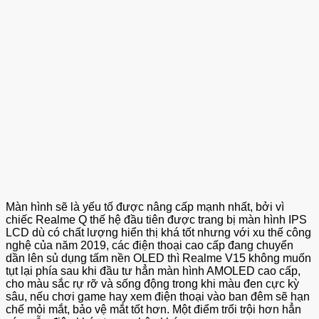
Màn hình sẽ là yếu tố được nâng cấp mạnh nhất, bởi vì
chiếc Realme Q thế hệ đầu tiên được trang bị màn hình IPS
LCD dù có chất lượng hiển thị khá tốt nhưng với xu thế công
nghệ của năm 2019, các điện thoại cao cấp đang chuyển
dần lên sủ dụng tấm nền OLED thì Realme V15 không muốn
tụt lại phía sau khi đầu tư hẳn màn hình AMOLED cao cấp,
cho màu sắc rự rỡ và sống động trong khi màu đen cực kỳ
sâu, nếu chơi game hay xem điện thoại vào ban đêm sẽ hạn
chế mỏi mắt, bảo vệ mắt tốt hơn. Một điểm trổi trội hơn hẳn