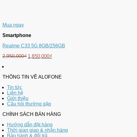
Mua ngay
Smartphone
Realme C33 5G 8GB/256GB
2,950,000
₫
1,650,000
₫
THÔNG TIN VỀ ALOFONE
Tin tức
Liên hệ
Giới thiệu
Câu hỏi thường gặp
CHÍNH SÁCH BÁN HÀNG
Hướng dẫn đặt hàng
Thời gian giao & nhận hàng
Bảo hành & đổi trả