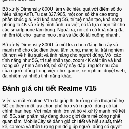
Bộ xử lý Dimensity 800U làm việc hiệu quả với điểm số đo
hiệu năng AnTuTu đạt 327.905, một con số khá cao trong
phân khúc giá. Với khả năng 5G, trí tuệ nhân tạo, khả năng
phóng to 4K và xử lý hình ảnh ưu việt, nó là lựa chọn tốt cho
các smartphone tầm trung. Ngoài ra, nó còn có khả năng đa
nhiệm tốt, chơi game mượt mà và tốc độ tải xuống nhanh.
Bộ xử lý Dimensity 800U là một lựa chọn đáng tin cậy và
mạnh mẽ cho các điện thoại tầm trung, mang lại trải nghiệm
tốt hơn về hiệu suất và tính năng cho người dùng. Với các
tính năng như 5G, trí tuệ nhân tạo, zoom 4K cải tiến và khả
năng xử lý hình ảnh tốt, bộ xử lý này đáp ứng tốt nhu cầu
của người dùng trong việc chơi game, xem phim, duyệt web,
đa nhiệm và nhiều tính năng khác.
Đánh giá chi tiết Realme V15
Việc ra mắt Realme V15 đã giúp thị trường điện thoại hỗ trợ
5G có thêm một lựa chọn phù hợp với người dùng có tài
chính hạn hẹp. Với màn hình lớn và bộ vi xử lý mạnh mẽ kết
nối 5G, sản phẩm này đang được giới đam mê công nghệ
quan tâm. MobileCity sẽ đánh giá chi tiết về hiệu suất, thiết
kế, camera và thời lượng pin để giúp người dùng có quyết