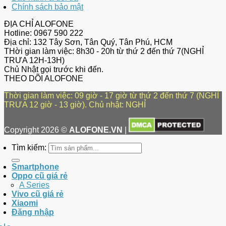
Chính sách bảo mật
ĐỊA CHỈ ALOFONE
Hotline: 0967 590 222
Địa chỉ: 132 Tây Sơn, Tân Quý, Tân Phú, HCM
THời gian làm việc: 8h30 - 20h từ thứ 2 đến thứ 7(NGHỈ
TRƯA 12H-13H)
Chủ Nhật gọi trước khi đến.
THEO DÕI ALOFONE
Thời gian làm việc: 09 giờ - 17 giờ từ thứ 2 đến thứ 7 (NGHỈ
TRƯA 12 giờ - 13 giờ). Chủ nhật: NGHỈ
Copyright 2026 ©
ALOFONE.VN
|
Tìm kiếm:
Smartphone
Oppo cũ giá rẻ
A Series
Vivo cũ giá rẻ
Xiaomi
Đăng nhập