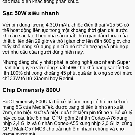
các mẫu điện khác trong phân khúc.
Sạc 50W siêu nhanh
Với pin dung lượng 4.310 mAh, chiếc điện thoại V15 5G có
thể hoạt động liên tục trong một khoảng thời gian dài trước
khi cần sạc lại. Theo nhà sản xuất, thời gian đàm thoại của
thiết bị lên đến 29 giờ và thời gian chờ lên đến 600 giờ, cho
thấy khả năng sử dụng pin của nó rất ấn tượng và phù hợp
với nhu cầu của người dùng hiện nay.
Nhưng đáng chú ý nhất phải là công nghệ sạc nhanh Super
Dart độc quyền với công suất 50W cho khả năng sạc từ 1%
lên 100% chỉ trong khoảng 45 phút quá ấn tượng so với mức
chỉ 33W tới từ Xiaomi hay Redmi.
Chip Dimensity 800U
SoC Dimensity 800U là bộ xử lý tâm trung có hỗ trợ kết nối
mạng 5G của MediaTek, được trang bị tiến trình sản xuất
7nm, cho hiệu suất và hiệu quả tiết kiệm pin tốt hơn. Bộ xử lý
này có cấu trúc 8 nhân CPU, gồm 2 nhân Cortex-A76 xung
nhịp 2,4 GHz và 6 nhân Cortex-A55 xung nhịp 2,0 GHz, cùng
GPU Mali-G57 MC3 cho trải nghiệm nhanh chóng và chơi
game mượt mà.