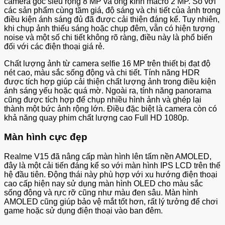
camera góc siêu rộng 8 MP và ống kính macro 2 MP. So với
các sản phẩm cùng tầm giá, độ sáng và chi tiết của ảnh trong
điều kiện ánh sáng đủ đã được cải thiện đáng kể. Tuy nhiên,
khi chụp ảnh thiếu sáng hoặc chụp đêm, vẫn có hiện tượng
noise và một số chi tiết không rõ ràng, điều này là phổ biến
đối với các điện thoại giá rẻ.
Chất lượng ảnh từ camera selfie 16 MP trên thiết bị đạt độ
nét cao, màu sắc sống động và chi tiết. Tính năng HDR
được tích hợp giúp cải thiện chất lượng ảnh trong điều kiện
ánh sáng yếu hoặc quá mờ. Ngoài ra, tính năng panorama
cũng được tích hợp để chụp nhiều hình ảnh và ghép lại
thành một bức ảnh rộng lớn. Điều đặc biệt là camera còn có
khả năng quay phim chất lượng cao Full HD 1080p.
Màn hình cực đẹp
Realme V15 đã nâng cấp màn hình lên tấm nền AMOLED,
đây là một cải tiến đáng kể so với màn hình IPS LCD trên thế
hệ đầu tiên. Động thái này phù hợp với xu hướng điện thoại
cao cấp hiện nay sử dụng màn hình OLED cho màu sắc
sống động và rực rỡ cũng như màu đen sâu. Màn hình
AMOLED cũng giúp bảo vệ mắt tốt hơn, rất lý tưởng để chơi
game hoặc sử dụng điện thoại vào ban đêm.