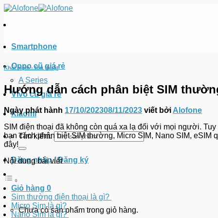
Smartphone
Oppo cũ giá rẻ
Khái niệm - thủ thuật
A Series
Hướng dẫn cách phân biệt SIM thường
Vivo cũ giá rẻ
Ngày phát hành
17/10/2023
08/11/2023
viết bởi
Alofone
Xiaomi
SIM điện thoại đã không còn quá xa lạ đối với mọi người. Tuy 
bạn cách phân biệt SIM thường, Micro SIM, Nano SIM, eSIM qua
Tìm kiếm:
đây!
Đăng nhập / Đăng ký
Nội dung bài viết
Giỏ hàng
0
Sim thường điện thoại là gì?
Micro Sim là gì?
Chưa có sản phẩm trong giỏ hàng.
Nano Sim là gì?