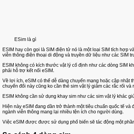
ESim là gì
ESIM hay còn gọi là SIM điện tử nó là một loại SIM tích hợp và
viễn thông điện thoại di động và truyền dữ liệu như các SIM t
ESIM không có kích thước vật lý cố định như các dòng SIM khác
phải hỗ trợ kết nối eSIM.
Về lợi ích, eSIM có thể dễ dàng chuyển mạng hoặc cập nhật thô
chuyển đổi này cũng ko cần thẻ sim vật lý giảm các rắc rối và
ESIM không cần sử dụng khay sim như các sim vật lý khác gi
Hiện này eSIM đang dần trở thành một tiêu chuẩn quốc tế va
ngành viễn thông mang lại nhiều tện ích cho người dùng.
Việc eSIM được được sử dụng phổ biến sẽ tác động một phần 