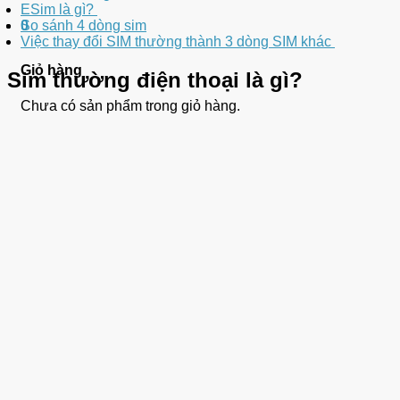
ESim là gì?
So sánh 4 dòng sim
0
Việc thay đổi SIM thường thành 3 dòng SIM khác
Giỏ hàng
Sim thường điện thoại là gì?
Chưa có sản phẩm trong giỏ hàng.