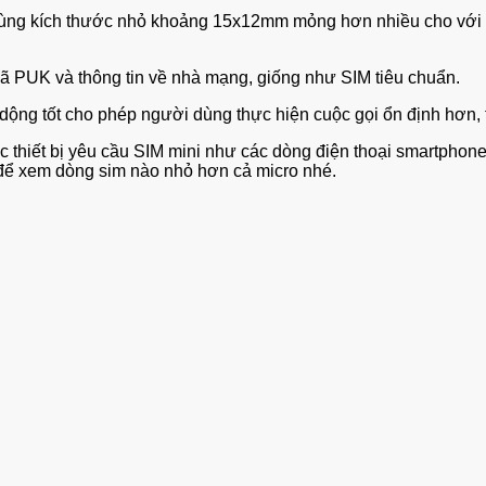
 cùng kích thước nhỏ khoảng 15x12mm mỏng hơn nhiều cho với S
mã PUK và thông tin về nhà mạng, giống như SIM tiêu chuẩn.
 di dộng tốt cho phép người dùng thực hiện cuộc gọi ổn định hơn,
ác thiết bị yêu cầu SIM mini như các dòng điện thoại smartphon
 để xem dòng sim nào nhỏ hơn cả micro nhé.