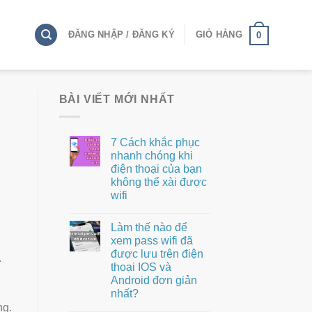
ĐĂNG NHẬP / ĐĂNG KÝ
GIỎ HÀNG
0
BÀI VIẾT MỚI NHẤT
7 Cách khắc phục
nhanh chóng khi
điện thoại của bạn
không thể xài được
wifi
Làm thế nào để
xem pass wifi đã
được lưu trên điện
.
thoại IOS và
Android đơn giản
nhất?
ng.