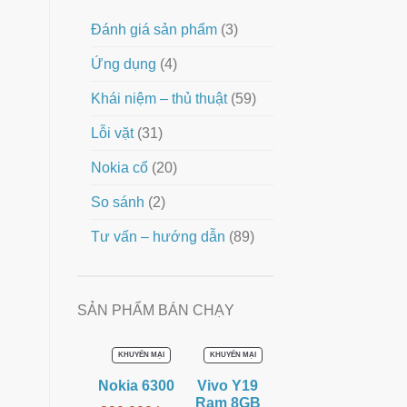
Đánh giá sản phẩm
(3)
Ứng dụng
(4)
Khái niệm – thủ thuật
(59)
Lỗi vặt
(31)
Nokia cổ
(20)
So sánh
(2)
Tư vấn – hướng dẫn
(89)
SẢN PHẨM BÁN CHẠY
SẢN
SẢN
KHUYẾN MẠI
KHUYẾN MẠI
PHẨM
PHẨM
ĐANG
ĐANG
Nokia 6300
Vivo Y19
GIẢM
GIẢM
GIÁ
GIÁ
Ram 8GB