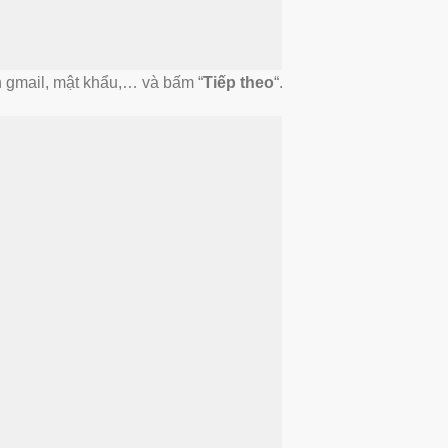
ên gmail, mật khẩu,… và bấm “
Tiếp theo
“.