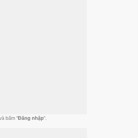
và bấm “
Đăng nhập
“.