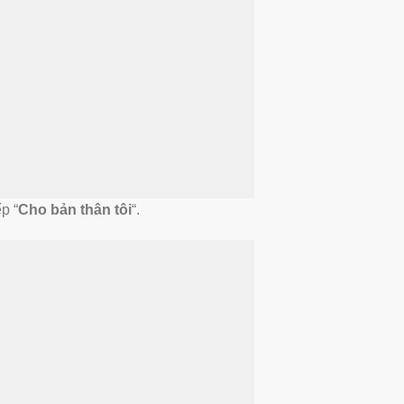
ếp “
Cho bản thân tôi
“.