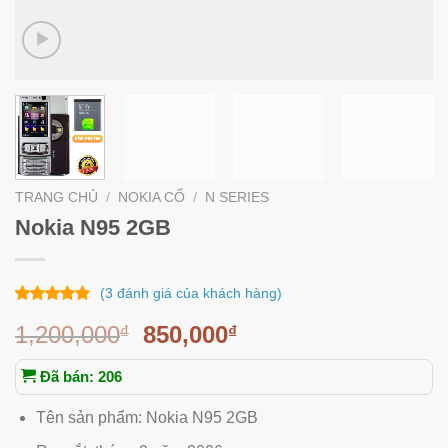
TRANG CHỦ
/
NOKIA CỔ
/
N SERIES
Nokia N95 2GB
(
3
đánh giá của khách hàng)
3
trên
5.00
1,200,000
850,000
₫
₫
5 dựa trên
đánh giá
Đã bán: 206
Tên sản phẩm: Nokia N95 2GB