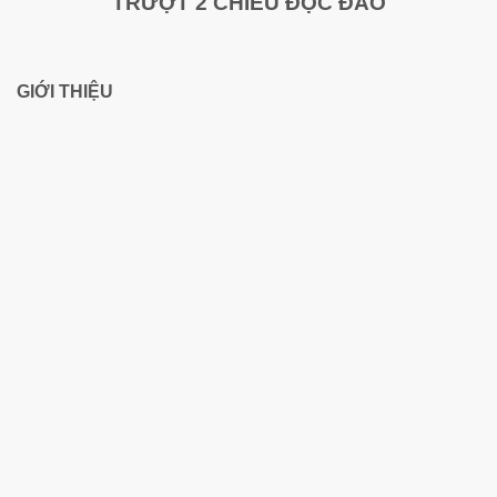
TRƯỢT 2 CHIỀU ĐỘC ĐÁO
GIỚI THIỆU