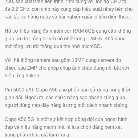
700, sản xuất trên tiến trình 7nm cùng với tốc độ CPU tối
đa 2.2 GHz, con chip này cung cấp hiệu suất nhạy bén cho
các tác vụ hàng ngày và trải nghiệm giải trí trên điện thoại.
Hỗ trợ hiệu năng đa nhiệm với RAM 6GB cung cấp không
gian lưu trữ rộng tãi với bộ nhớ trong 128GB. Khả năng
mở rộng lưu trữ thông qua thẻ nhớ microSD.
Với hệ thống camera sau gồm 13MP cùng camera đo
chiều sâu 2MP cho phép chụp ảnh chân dung nổi bật với
hiệu ứng bokeh.
Pin 5000mAh Oppo A56 cho phép bạn sử dụng trong thời
gian dài. Ngoài ra, các chức năng sạc nhanh cũng giúp
người dùng nạp đầy năng lượng một cách nhanh chóng.
Oppo A56 5G là một sự kết hợp đồng đội của ngoại hình
đẹp và hiệu năng mạnh mẽ, là lựa chọn đáng xem xét
trong phân khúc giá tầm trung.