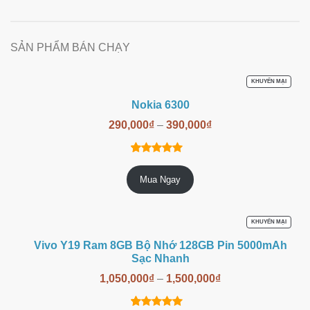
SẢN PHẨM BÁN CHẠY
SẢN
KHUYẾN MẠI
PHẨM
ĐANG
Nokia 6300
GIẢM
GIÁ
290,000
₫
–
390,000
₫
14
trên
4.86
Mua Ngay
5 dựa trên
đánh giá
SẢN
KHUYẾN MẠI
PHẨM
ĐANG
Vivo Y19 Ram 8GB Bộ Nhớ 128GB Pin 5000mAh
GIẢM
GIÁ
Sạc Nhanh
1,050,000
₫
–
1,500,000
₫