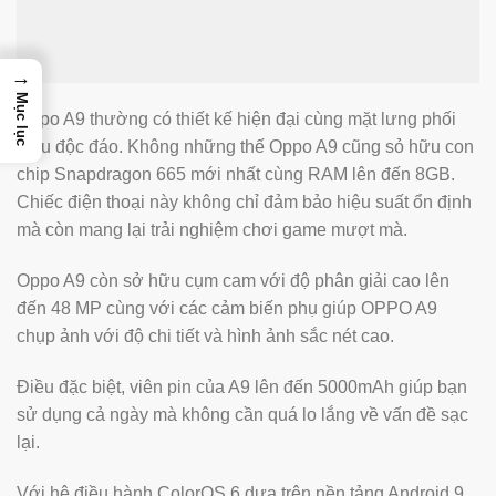
→
Mục lục
Oppo A9 thường có thiết kế hiện đại cùng mặt lưng phối
màu độc đáo. Không những thế Oppo A9 cũng sỏ hữu con
chip Snapdragon 665 mới nhất cùng RAM lên đến 8GB.
Chiếc điện thoại này không chỉ đảm bảo hiệu suất ổn định
mà còn mang lại trải nghiệm chơi game mượt mà.
Oppo A9 còn sở hữu cụm cam với độ phân giải cao lên
đến 48 MP cùng với các cảm biến phụ giúp OPPO A9
chụp ảnh với độ chi tiết và hình ảnh sắc nét cao.
Điều đặc biệt, viên pin của A9 lên đến 5000mAh giúp bạn
sử dụng cả ngày mà không cần quá lo lắng về vấn đề sạc
lại.
Với hệ điều hành ColorOS 6 dựa trên nền tảng Android 9