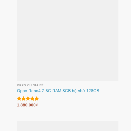
OPPO CŨ GIÁ RẺ
Oppo Reno4 Z 5G RAM 8GB bộ nhớ 128GB
1,880,000
₫
Được xếp
hạng
5.00
5 sao