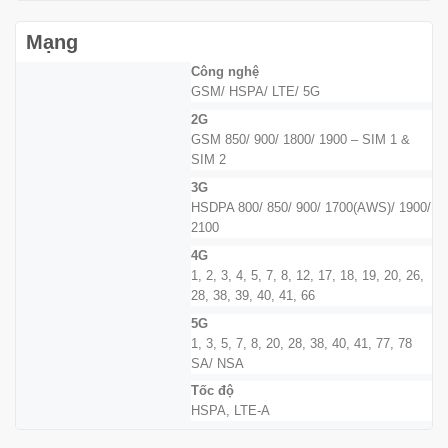
Mạng
Công nghệ
GSM/ HSPA/ LTE/ 5G
2G
GSM 850/ 900/ 1800/ 1900 – SIM 1 &
SIM 2
3G
HSDPA 800/ 850/ 900/ 1700(AWS)/ 1900/
2100
4G
1, 2, 3, 4, 5, 7, 8, 12, 17, 18, 19, 20, 26,
28, 38, 39, 40, 41, 66
5G
1, 3, 5, 7, 8, 20, 28, 38, 40, 41, 77, 78
SA/ NSA
Tốc độ
HSPA, LTE-A