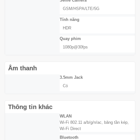
Selfie Camera
GSM/HSPA/LTE/5G
Tính năng
HDR
Quay phim
1080p@30fps
Âm thanh
3.5mm Jack
Có
Thông tin khác
WLAN
Wi-Fi 802.11 a/b/g/n/ac, băng tần kép,
Wi-Fi Direct
Bluetooth