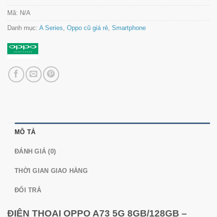
Mã:
N/A
Danh mục:
A Series
,
Oppo cũ giá rẻ
,
Smartphone
MÔ TẢ
ĐÁNH GIÁ (0)
THỜI GIAN GIAO HÀNG
ĐỔI TRẢ
ĐIỆN THOẠI OPPO A73 5G 8GB/128GB –