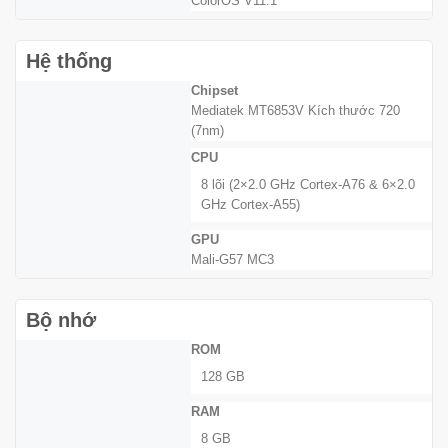
ColorOS V11.1
Hệ thống
Chipset
Mediatek MT6853V Kích thước 720
(7nm)
CPU
8 lõi (2×2.0 GHz Cortex-A76 & 6×2.0
GHz Cortex-A55)
GPU
Mali-G57 MC3
Bộ nhớ
ROM
128 GB
RAM
8 GB