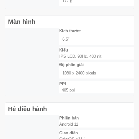
177 g
Màn hình
Kích thước
6.5″
Kiểu
IPS LCD, 90Hz, 480 nit
Độ phân giải
1080 x 2400 pixels
PPI
~405 ppi
Hệ điều hành
Phiên bản
Android 11
Giao diện