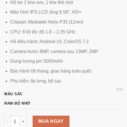
Hỗ trợ 2 khe sim, 1 khe thẻ nhớ
Màn hình IPS LCD rộng 6.56″, HD+
Chipset: Mediatek Helio P35 (12nm)
CPU: 8 lõi tốc độ 1.8 – 2.35 GHz
Hệ điều hành: Android 10, ColorOS 7.2
Camera trước 8MP, camera sau 13MP, 2MP
Dung lượng pin 5000mAh
Bảo hành 06 tháng, giao hàng toàn quốc
Phụ kiện: ốp lưng, bộ sạc
XÓA
MÀU SẮC
RAM-BỘ NHỚ
Oppo A76 RAM 4GB bộ nhớ 64GB số lượng
MUA NGAY