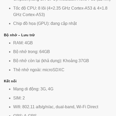
Tốc độ CPU: 8 lõi (4×2.35 GHz Cortex-A53 & 4×1.8
GHz Cortex-A53)
Chip đồ họa (GPU): đang cập nhật
Bộ nhớ – Lưu trữ
RAM: 4GB
Bộ nhớ trong: 64GB
Bộ nhớ còn lại (khả dụng): Khoảng 37GB
Thẻ nhớ ngoài: microSDXC
Kết nối
Mạng di động: 3G, 4G
SIM: 2
Wifi: 802.11 a/b/g/n/ac, dual-band, Wi-Fi Direct
GPS: A-GPS