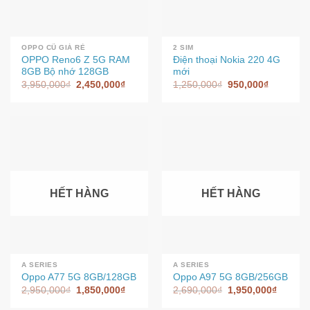
OPPO CŨ GIÁ RẺ
2 SIM
OPPO Reno6 Z 5G RAM
Điện thoại Nokia 220 4G
8GB Bộ nhớ 128GB
mới
3,950,000
₫
2,450,000
₫
1,250,000
₫
950,000
₫
HẾT HÀNG
HẾT HÀNG
A SERIES
A SERIES
Oppo A77 5G 8GB/128GB
Oppo A97 5G 8GB/256GB
2,950,000
₫
1,850,000
₫
2,690,000
₫
1,950,000
₫