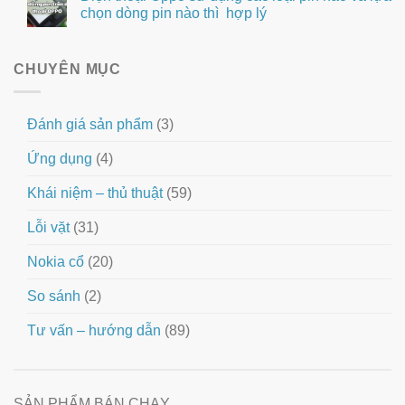
chọn dòng pin nào thì hợp lý
CHUYÊN MỤC
Đánh giá sản phẩm
(3)
Ứng dụng
(4)
Khái niệm – thủ thuật
(59)
Lỗi vặt
(31)
Nokia cổ
(20)
So sánh
(2)
Tư vấn – hướng dẫn
(89)
SẢN PHẨM BÁN CHẠY