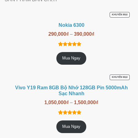
SẢN
KHUYẾN MẠI
PHẨM
ĐANG
Nokia 6300
GIẢM
GIÁ
290,000
₫
–
390,000
₫
14
trên
4.86
Mua Ngay
5 dựa trên
đánh giá
SẢN
KHUYẾN MẠI
PHẨM
ĐANG
Vivo Y19 Ram 8GB Bộ Nhớ 128GB Pin 5000mAh
GIẢM
GIÁ
Sạc Nhanh
1,050,000
₫
–
1,500,000
₫
6
trên 5
5.00
Mua Ngay
dựa trên
đánh giá