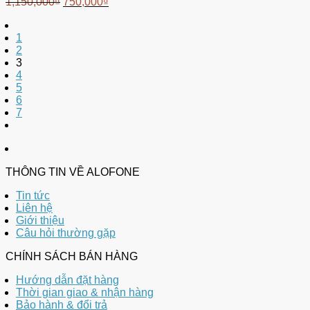
1,150,000
₫
750,000
₫
1
2
3
4
5
6
7
THÔNG TIN VỀ ALOFONE
Tin tức
Liên hệ
Giới thiệu
Câu hỏi thường gặp
CHÍNH SÁCH BÁN HÀNG
Hướng dẫn đặt hàng
Thời gian giao & nhận hàng
Bảo hành & đổi trả