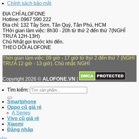
Chính sách bảo mật
ĐỊA CHỈ ALOFONE
Hotline: 0967 590 222
Địa chỉ: 132 Tây Sơn, Tân Quý, Tân Phú, HCM
THời gian làm việc: 8h30 - 20h từ thứ 2 đến thứ 7(NGHỈ
TRƯA 12H-13H)
Chủ Nhật gọi trước khi đến.
THEO DÕI ALOFONE
Thời gian làm việc: 09 giờ - 17 giờ từ thứ 2 đến thứ 7 (NGHỈ
TRƯA 12 giờ - 13 giờ). Chủ nhật: NGHỈ
Copyright 2026 ©
ALOFONE.VN
|
Tìm kiếm:
Smartphone
Oppo cũ giá rẻ
A Series
Vivo cũ giá rẻ
Xiaomi
Đăng nhập