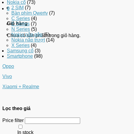
Nokia cổ
(73)
2 SIM
(7)
0
Bàn phím Qwerty
(7)
C Series
(4)
Giỏ hàng
E Series
(7)
N Series
(5)
Nokia nắp gập
(5)
Chưa có sản phẩm trong giỏ hàng.
Nokia nắp trượt
(14)
X Series
(4)
Samsung cổ
(3)
Smartphone
(98)
Oppo
Vivo
Xiaomi + Realme
Lọc theo giá
Price filter
In stock