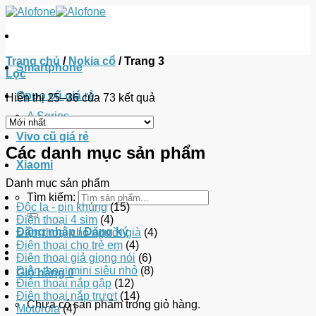
Trang chủ
/
Nokia cổ
/
Trang 3
Smartphone
Lọc
Oppo cũ giá rẻ
Hiển thị 25–36 của 73 kết quả
A Series
Vivo cũ giá rẻ
Các danh mục sản phẩm
Xiaomi
Danh mục sản phẩm
Tìm kiếm:
Độc lạ - pin khủng
(15)
Điện thoại 4 sim
(4)
Đăng nhập / Đăng ký
Điện thoại cho người già
(4)
Điện thoại cho trẻ em
(4)
Điện thoại giả giọng nói
(6)
Điện thoại mini siêu nhỏ
(8)
Giỏ hàng
0
Điện thoại nắp gập
(12)
Điện thoại nắp trượt
(14)
Chưa có sản phẩm trong giỏ hàng.
Motorola
(4)