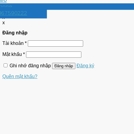
967590222
x
x
Đăng nhập
Tài khoản
*
Mật khẩu
*
Ghi nhớ đăng nhập
Đăng ký
Đăng nhập
Quên mật khẩu?