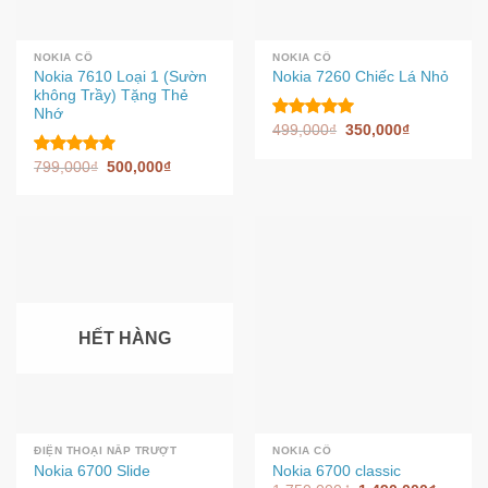
NOKIA CỔ
NOKIA CỔ
Nokia 7610 Loại 1 (Sườn
Nokia 7260 Chiếc Lá Nhỏ
không Trầy) Tặng Thẻ
Nhớ
499,000
₫
350,000
₫
Được xếp
hạng
5.00
799,000
₫
500,000
₫
Được xếp
5 sao
hạng
5.00
5 sao
HẾT HÀNG
ĐIỆN THOẠI NẮP TRƯỢT
NOKIA CỔ
Nokia 6700 Slide
Nokia 6700 classic