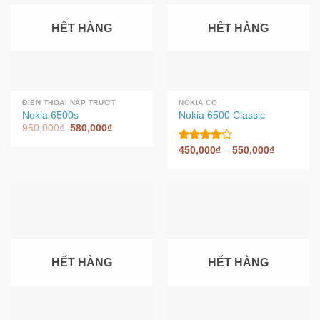
HẾT HÀNG
HẾT HÀNG
ĐIỆN THOẠI NẮP TRƯỢT
NOKIA CỔ
Nokia 6500s
Nokia 6500 Classic
950,000
₫
580,000
₫
450,000
₫
–
550,000
₫
Được
xếp
hạng
5
4.00
sao
HẾT HÀNG
HẾT HÀNG