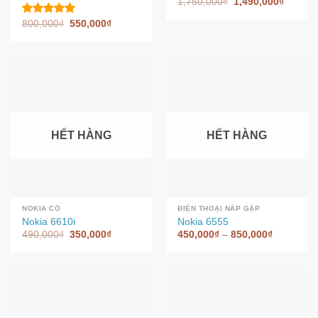
1,750,000
₫
1,490,000
₫
800,000
₫
550,000
₫
Được xếp
hạng
5.00
5 sao
HẾT HÀNG
HẾT HÀNG
NOKIA CỔ
ĐIỆN THOẠI NẮP GẬP
Nokia 6610i
Nokia 6555
490,000
₫
350,000
₫
450,000
₫
–
850,000
₫