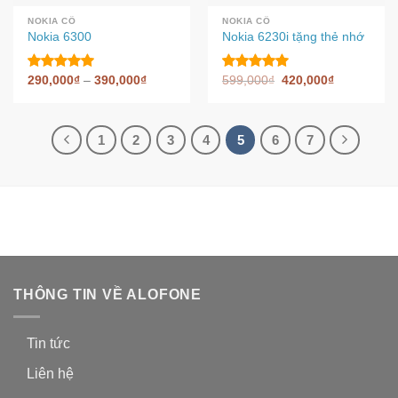
NOKIA CỔ
NOKIA CỔ
Nokia 6300
Nokia 6230i tặng thẻ nhớ
290,000
₫
–
390,000
₫
599,000
₫
420,000
₫
Được xếp
Được xếp
hạng
hạng
4.86
5.00
5 sao
5 sao
1
2
3
4
5
6
7
THÔNG TIN VỀ ALOFONE
Tin tức
Liên hệ