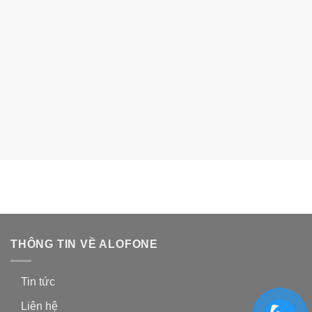
cách đây 3 năm
trên:
Lỗi vặt
không có bình luận nào
xem thêm
THÔNG TIN VỀ ALOFONE
Tin tức
Liên hệ