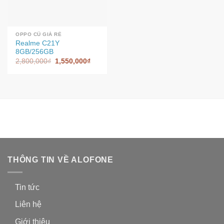
OPPO CŨ GIÁ RẺ
Realme C21Y
8GB/256GB
2,800,000
₫
1,550,000
₫
THÔNG TIN VỀ ALOFONE
Tin tức
Liên hệ
Giới thiệu