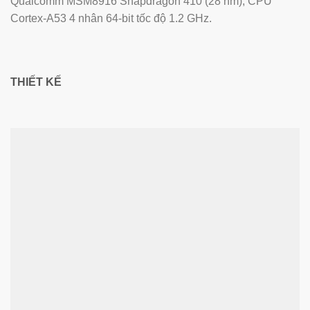
Qualcomm MSM8916 Snapdragon 410 (28 nm), CPU
Cortex-A53 4 nhân 64-bit tốc độ 1.2 GHz.
THIẾT KẾ