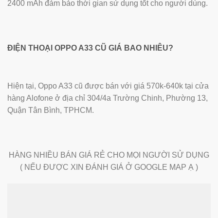
2400 mAh đảm bảo thời gian sử dụng tốt cho người dùng.
ĐIỆN THOẠI OPPO A33 CŨ GIÁ BAO NHIÊU?
Hiện tại, Oppo A33 cũ được bán với giá 570k-640k tại cửa
hàng Alofone ở địa chỉ 304/4a Trường Chinh, Phường 13,
Quận Tân Bình, TPHCM.
HÀNG NHIỀU BÁN GIÁ RẺ CHO MỌI NGƯỜI SỬ DỤNG
( NẾU ĐƯỢC XIN ĐÁNH GIÁ Ở GOOGLE MAP Ạ )