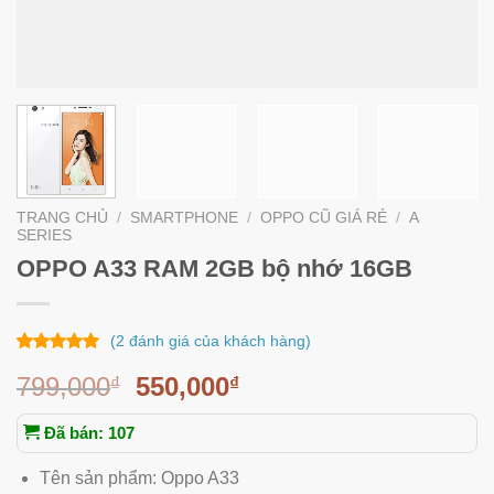
TRANG CHỦ
/
SMARTPHONE
/
OPPO CŨ GIÁ RẺ
/
A
SERIES
OPPO A33 RAM 2GB bộ nhớ 16GB
(
2
đánh giá của khách hàng)
2
trên
5.00
799,000
550,000
₫
₫
5 dựa trên
đánh giá
Đã bán: 107
Tên sản phẩm: Oppo A33