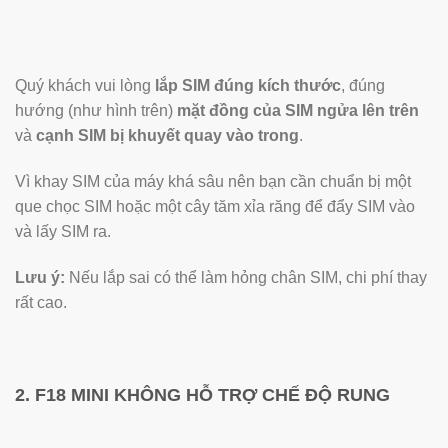
Quý khách vui lòng
lắp SIM đúng kích thước
, đúng
hướng (như hình trên)
mặt đồng của SIM ngửa lên trên
và
cạnh SIM bị khuyết quay vào trong
.
Vì khay SIM của máy khá sâu nên bạn cần chuẩn bị một
que chọc SIM hoặc một cây tăm xỉa răng để đẩy SIM vào
và lấy SIM ra.
Lưu ý:
Nếu lắp sai có thể làm hỏng chân SIM, chi phí thay
rất cao.
2. F18 MINI KHÔNG HỖ TRỢ CHẾ ĐỘ RUNG