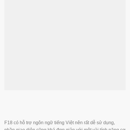
F18 có hỗ trợ ngôn ngữ tiếng Việt nên rất dễ sử dụng,
phần giao diện cũng khá đơn giản với một vài tính năng cơ