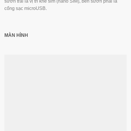
sườn trái là vị trí khe sim (nano SIM), bên sườn phải là
cổng sạc microUSB.
MÀN HÌNH