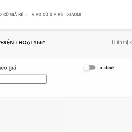
 CŨ GIÁ RẺ
VIVO CŨ GIÁ RẺ
XIAOMI
ỆN THOẠI Y56”
Hiển thị 
heo giá
In stock