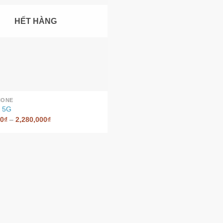
HẾT HÀNG
HONE
6 5G
00
₫
–
2,280,000
₫