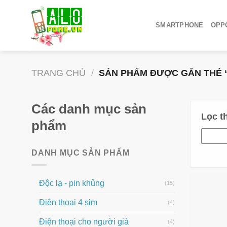
SMARTPHONE
OPPO
TRANG CHỦ
/
SẢN PHẨM ĐƯỢC GẮN THẺ “ĐI
Các danh mục sản
Lọc t
phẩm
DANH MỤC SẢN PHẨM
Độc lạ - pin khủng
(15)
Điện thoại 4 sim
(4)
Điện thoại cho người già
(4)