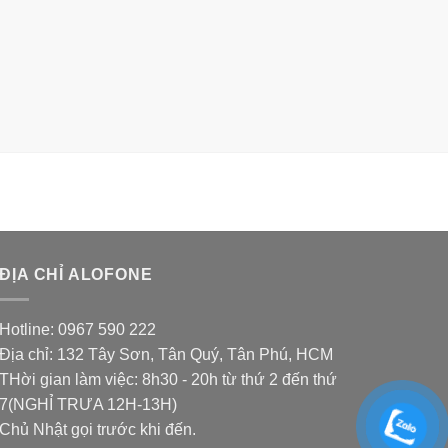
ĐỊA CHỈ ALOFONE
Hotline: 0967 590 222
Địa chỉ: 132 Tây Sơn, Tân Quý, Tân Phú, HCM
THời gian làm việc: 8h30 - 20h từ thứ 2 đến thứ
7(NGHỈ TRƯA 12H-13H)
Chủ Nhật gọi trước khi đến.