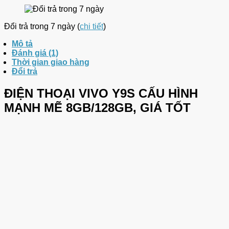
Đổi trả trong 7 ngày (
chi tiết
)
Mô tả
Đánh giá (1)
Thời gian giao hàng
Đổi trả
ĐIỆN THOẠI VIVO Y9S CẤU HÌNH
MẠNH MẼ 8GB/128GB, GIÁ TỐT