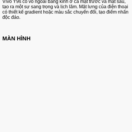
Vivo Y9s có vỏ ngoài bằng kính ở cả mặt trước và mặt sau,
tạo ra một sự sang trọng và lịch lãm. Mặt lưng của điện thoại
có thiết kế gradient hoặc màu sắc chuyển đổi, tạo điểm nhấn
độc đáo.
MÀN HÌNH