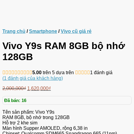
Trang chủ
/
Smartphone
/
Vivo cũ giá rẻ
Vivo Y9s RAM 8GB bộ nhớ
128GB
5.00
trên 5 dựa trên
1
đánh giá
(
1
đánh giá của khách hàng)
2,000,000
₫
1,620,000
₫
Đã bán: 16
Tên sản phẩm: Vivo Y9s
RAM 8GB, bộ nhớ trong 128GB
Hỗ trợ 2 khe sim
Màn hình Supper AMOLED, rộng 6,38 in
Chipset: Qualcomm SDM665 Snapdragon 665 (11nm)