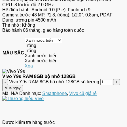
CPU: 8 lõi tốc độ 2.0 GHz
Hệ điều hành: Android 9.0 (Pie), Funtouch 9
Camera trước 48 MP, f/1.8, (rộng), 1/2.0″, 0.8µm, PDAF
Dung lượng pin 4500 mAh
Thẻ nhớ: Không
Bảo hành 06 tháng, giao hàng toàn quốc
Trắng
Trắng
MÀU SẮC
Xanh nước biển
Xanh nước biển
Xóa
Vivo Y9s RAM 8GB bộ nhớ 128GB
Vivo Y9s RAM 8GB bộ nhớ 128GB số lượng
Mua ngay
Mã:
N/A
Danh mục:
Smartphone
,
Vivo cũ giá rẻ
Được kiểm tra hàng trước