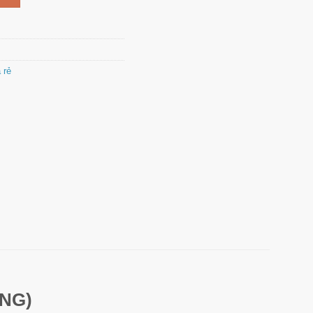
 rẻ
ƯNG)