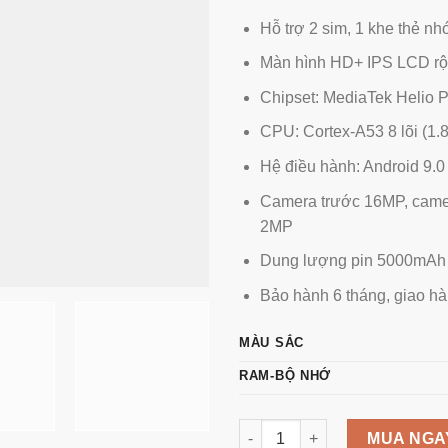
Hỗ trợ 2 sim, 1 khe thẻ n
Màn hình HD+ IPS LCD rộn
Chipset: MediaTek Helio 
CPU: Cortex-A53 8 lõi (1.
Hệ điều hành: Android 9.0 
Camera trước 16MP, came
2MP
Dung lượng pin 5000mAh
Bảo hành 6 tháng, giao h
MÀU SẮC
RAM-BỘ NHỚ
Vivo Y17 Ram 4GB bộ nhớ 12
MUA NGA