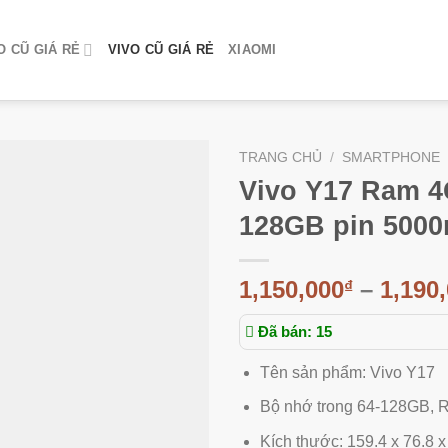
 CŨ GIÁ RẺ
VIVO CŨ GIÁ RẺ
XIAOMI
TRANG CHỦ
/
SMARTPHONE
Vivo Y17 Ram 
128GB pin 500
1,150,000
–
1,190
₫
Đã bán: 15
Tên sản phẩm: Vivo Y17
Bộ nhớ trong 64-128GB,
Kích thước: 159.4 x 76.8 