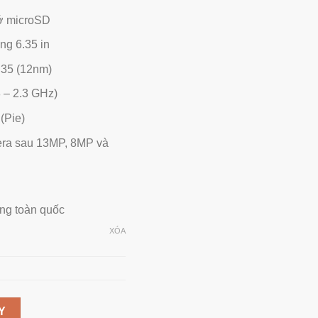
hớ microSD
g 6.35 in
P35 (12nm)
8 – 2.3 GHz)
(Pie)
ra sau 13MP, 8MP và
àng toàn quốc
XÓA
8GB pin 5000mAh số lượng
Y