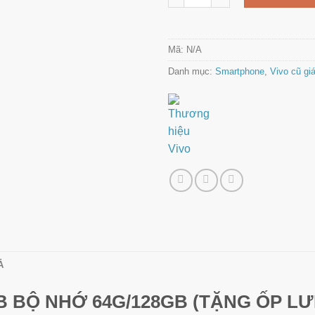
Mã:
N/A
Danh mục:
Smartphone
,
Vivo cũ giá
Ả
GB BỘ NHỚ 64G/128GB (TẶNG ỐP L