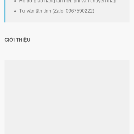
Hỗ trợ giao hàng tận nơi, phí vận chuyển thấp
Tư vấn tận tình (Zalo: 0967590222)
GIỚI THIỆU